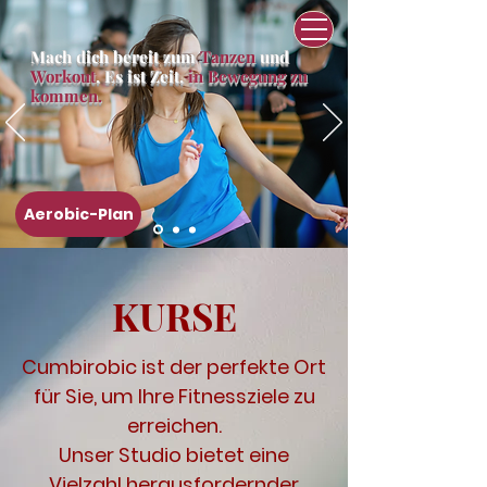
Mach dich bereit zum
Tanzen
und
Workout
. Es ist Zeit,
in Bewegung zu
kommen.
Aerobic-Plan
KURSE
Cumbirobic ist der perfekte Ort
für Sie, um Ihre Fitnessziele zu
erreichen.
Unser Studio bietet eine
Vielzahl herausfordernder