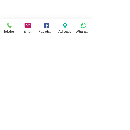
Telefon
Email
Facebook
Adresse
Whatsapp
РАДНО ВРЕМЕ
ПОНЕДЕЉАК ПЕТАК
8:00 - 23:00
СУБОТА НЕДЕЉА
8:00 - 21:00
АДРЕСА
Цумберландстрассе 102
1140 Беч
аеробиц@цумбиробиц.цом
Тел .:
+4369911899755
ввв.цумбиробиц.ат