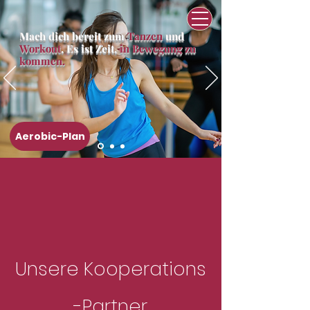
Mach dich bereit zum
Tanzen
und
Workout
. Es ist Zeit,
in Bewegung zu
kommen.
Aerobic-Plan
Unsere
Kooperations
-
Partner